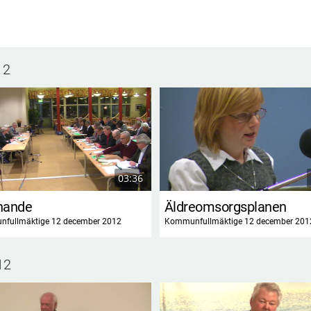
12
03:36
nande
Äldreomsorgsplanen
fullmäktige 12 december 2012
Kommunfullmäktige 12 december 201
12