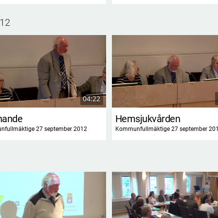
012
04:22
nande
Hemsjukvården
fullmäktige 27 september 2012
Kommunfullmäktige 27 september 20