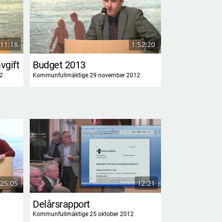
11:18
1:52:20
vgift
Budget 2013
Lars Elwing
2
Kommunfullmäktige 29 november 2012
Kommunfullmäktig
25:05
12:21
Delårsrapport
Info. från B
Kommunfullmäktige 25 oktober 2012
Kommunfullmäktig