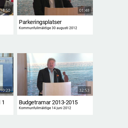
14:50
01:48
Parkeringsplatser
Köksutbygg
Kommunfullmäktige 30 augusti 2012
Kommunfullmäktig
10:23
32:53
 1
Budgetramar 2013-2015
Kommunfullmäktige 14 juni 2012
Kommunfullmäktige