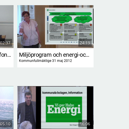
02:37
24:19
Granskning av donationsfonder
Miljöprogram och energi-och klimatstrategi - uppföljning
Kommunfullmäktige 31 maj 2012
Kommunfullmäktig
05:10
16:06