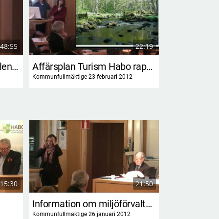
48:55
22:19
Information från personalenheten
Affärsplan Turism Habo rapport
Kommunfullmäktige 23 februari 2012
Kommunfullmäktige
15:30
21:50
Information om miljöförvaltningens verksamhet
Kommunfullmäktige 26 januari 2012
Kommunfullmäktige