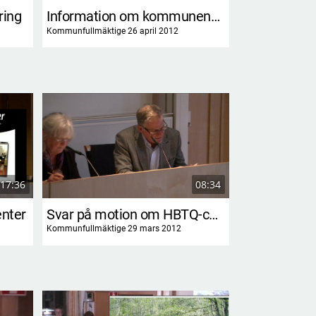
ring
Information om kommunens bolag
Årsredovisn
Kommunfullmäktige 26 april 2012
Kommunfullmäktige
17:36
08:34
enter
Svar på motion om HBTQ-certifiering av kommunal verksamhet
Kommunfullmäktige 29 mars 2012
Kommunfullmäktig