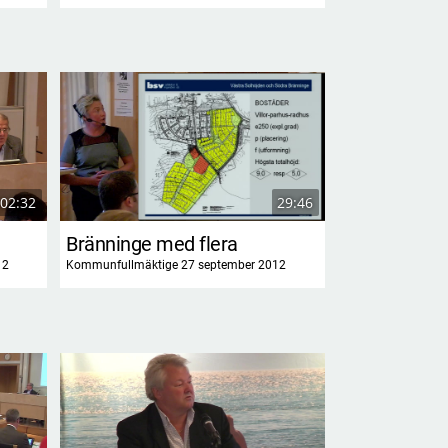
02:32
29:46
Bränninge med flera
Trygghet oc
12
Kommunfullmäktige 27 september 2012
Kommunfullmäktig