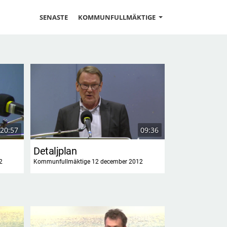
SENASTE
KOMMUNFULLMÄKTIGE
20:57
09:36
Detaljplan
Riktade insa
2
Kommunfullmäktige 12 december 2012
Kommunfullmäktig