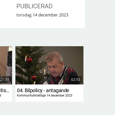
PUBLICERAD
torsdag 14 december 2023
21:31
02:55
03. Revidering av kostpolitiska programmet
04. Bilpolicy - antagande
3
Kommunfullmäktige 14 december 2023
Kommunfullmäktig