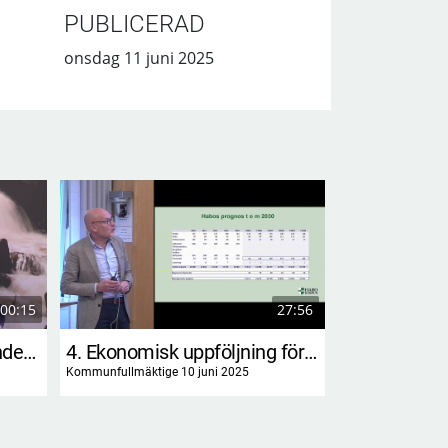
PUBLICERAD
onsdag 11 juni 2025
:00:15
27:56
3. Rapport om miljönämndens resursutnyttjande
4. Ekonomisk uppföljning för tertial 1, 2025
Kommunfullmäktige 10 juni 2025
Kommunfullmäktige