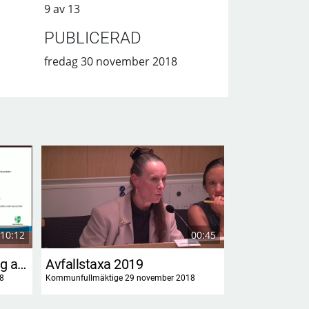
9 av 13
PUBLICERAD
fredag 30 november 2018
10:12
00:45
Information om utveckling av styrmodellen
Avfallstaxa 2019
8
Kommunfullmäktige 29 november 2018
Kommunfullmäktig