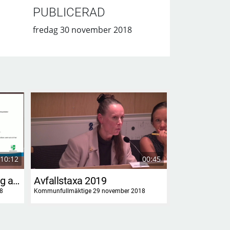
PUBLICERAD
fredag 30 november 2018
10:12
00:45
Information om utveckling av styrmodellen
Avfallstaxa 2019
8
Kommunfullmäktige 29 november 2018
Kommunfullmäktig