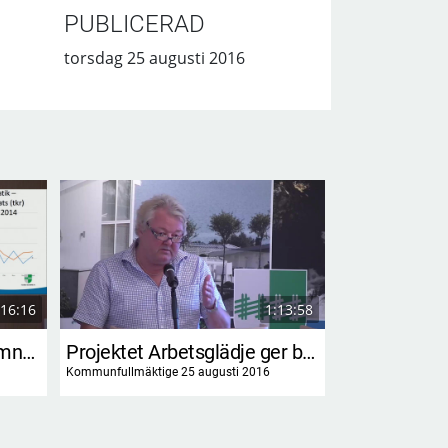
PUBLICERAD
torsdag 25 augusti 2016
16:16
1:13:58
Information om socialnämndens handlingsplan
Projektet Arbetsglädje ger bra arbetsmiljö
Kommunfullmäktige 25 augusti 2016
Kommunfullmäktig